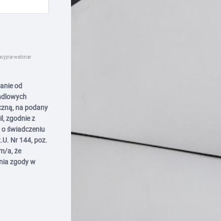
acyjna-webinar
anie od
andlowych
czną, na podany
l, zgodnie z
. o świadczeniu
.U. Nr 144, poz.
m/a, że
nia zgody w