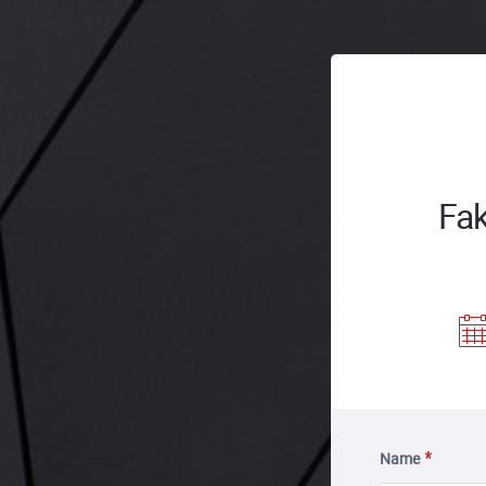
Fak
Name