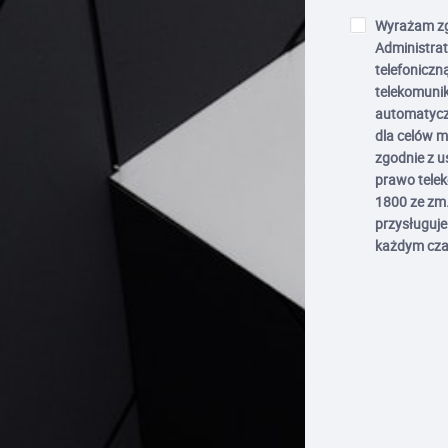
Wyrażam zg
Administrat
telefoniczn
telekomuni
automatycz
dla celów 
zgodnie z u
prawo telek
1800 ze zm.
przysługuj
każdym cza