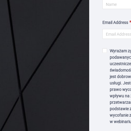
Email Address
Wyrażam zg
podawanych
uczestnicz
świadomość
jest dobrowo
usługi. Jes
prawo wyco
wpływu na 
przetwarza
podstawie z
wycofanie z
w webinari