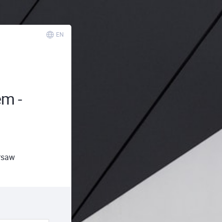
EN
em -
rsaw