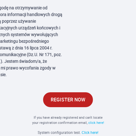
odę na otrzymywanie od
ora informacji handlowych drogą
ą poprzez używanie
kacyjnych urządzeń końcowych i
nych systemów wywołujących
marketingu bezpośredniego
stawą z dnia 16 lipca 2004 r.
omunikacyjne (Dz.U. Nr 171, poz.
). Jestem świadom/a, że
e mi prawo wycofania zgody w
sie.
REGISTER NOW
If you have already registered and can't locate
your registration confirmation email,
click here!
System configuration test.
Click here!