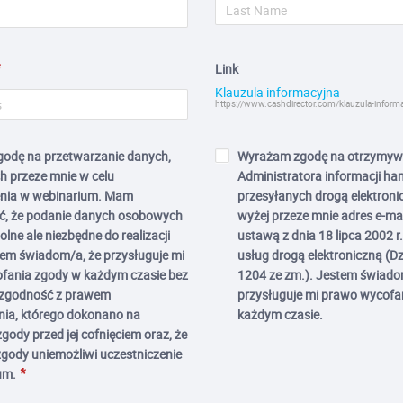
Link
Klauzula informacyjna
https://www.cashdirector.com/klauzula-inform
odę na przetwarzanie danych,
Wyrażam zgodę na otrzymyw
 przeze mnie w celu
Administratora informacji h
enia w webinarium. Mam
przesyłanych drogą elektroni
, że podanie danych osobowych
wyżej przeze mnie adres e-mai
lne ale niezbędne do realizacji
ustawą z dnia 18 lipca 2002 r
tem świadom/a, że przysługuje mi
usług drogą elektroniczną (Dz
fania zgody w każdym czasie bez
1204 ze zm.). Jestem świado
zgodność z prawem
przysługuje mi prawo wycofa
nia, którego dokonano na
każdym czasie.
gody przed jej cofnięciem oraz, że
gody uniemożliwi uczestniczenie
um.